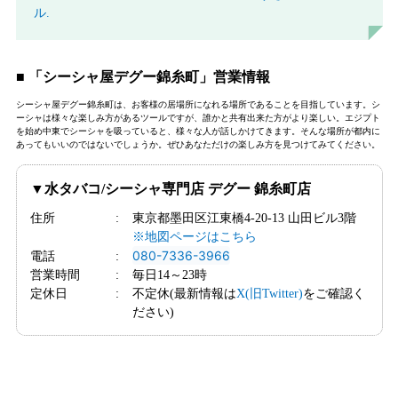
ル.
■ 「シーシャ屋デグー錦糸町」営業情報
シーシャ屋デグー錦糸町は、お客様の居場所になれる場所であることを目指しています。シ
ーシャは様々な楽しみ方があるツールですが、誰かと共有出来た方がより楽しい。エジプト
を始め中東でシーシャを吸っていると、様々な人が話しかけてきます。そんな場所が都内に
あってもいいのではないでしょうか。ぜひあなただけの楽しみ方を見つけてみてください。
▼水タバコ/シーシャ専門店 デグー 錦糸町店
住所
東京都墨田区江東橋4-20-13 山田ビル3階
※地図ページはこちら
080-7336-3966
電話
営業時間
毎日14～23時
定休日
不定休(最新情報は
X(旧Twitter)
をご確認く
ださい)