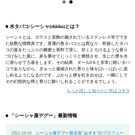
■ 水タバコ/シーシャ(shisha)とは？
シーシャとは、ガラスと装飾の施されているステンレス等ででき
た妖艶な喫煙具です。普通の巻タバコとは異なり、乾燥したタバ
コの葉をたっぷりの糖蜜と香料で浸し、甘くとろけるような香り
づけをした葉に、炭を乗せてじっくりと燃焼させ、生じた煙を水
に潜らせてろ過をします。その結果、タール0％と非常に軽いタバ
コでありながら、ぎゅっと凝縮された香りと味を口いっぱいに楽
しめるようになるのです。ぷかりと煙を吐き出せば、一瞬にして
その幻想的な煙と香りに酔いしれることができるでしょう。
もっと詳しく知りたい方はコチラ
■ 「シーシャ屋デグー」最新情報
2022-10-19
シーシャ屋デグー新店長”みずき”のプロフィー