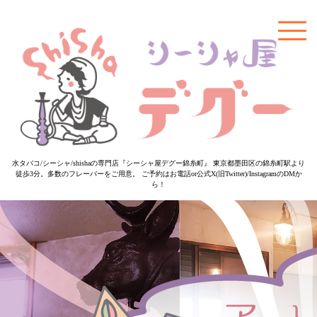
水タバコ/シーシャ/shishaの専門店『シーシャ屋デグー錦糸町』 東京都墨田区の錦糸町駅より
徒歩3分。多数のフレーバーをご用意。 ご予約はお電話or公式X(旧Twitter)/InstagramのDMか
ら！