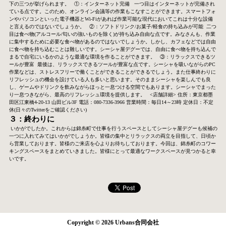
下の三つが挙げられます。
①：インターネット完備
一つ目はインターネットが完備され
ている点です。このため、オンライン会議等の作業もこなすことができます。スマートフォ
ンやパソコンといった電子機器とWi-Fiがあれば作業可能な現代においてこれは十分な設備
と言えるのではないでしょうか。
②：ソフトドリンク/お菓子/軽食の持ち込みが可能
二つ
目は食べ物(アルコール/匂いの強いものを除く)が持ち込み自由な点です。みなさんも、作業
に集中するために必要な食べ物があるのではないでしょうか。しかし、カフェなどでは自由
に食べ物を持ち込むことは難しいです。シーシャ屋デグーでは、自由に食べ物を持ち込んで
まるで自宅にいるかのような最適な環境を作ることができます。
③：リラックスできるツ
ールが豊富
最後は、リラックスできるツールが豊富な点です。シーシャを吸いながらのPC
作業などは、ストレスフリーで働くことができることができるでしょう。また仕事終わりに
リフレッシュの機会を設けている人も多いと思います。そのままシーシャを楽しんでも良
し、ゲームやドリンクを飲みながらほっと一息つける空間でもあります。シーシャでまった
り一息つきながら、最高のリフレッシュ環境を提供します。
<店舗詳細>
住所：東京都墨
田区江東橋4-20-13 山田ビル3F
電話：080-7336-3966
営業時間：毎日14～23時
定休日：不定
休(日々のTwitterをご確認ください)
３：終わりに
いかがでしたか。これからは錦糸町で仕事を行うスペースとしてシーシャ屋デグーも候補の
一つに入れてみてはいかがでしょうか。皆様の集中とリラックスの両立を目指して、日頃か
ら営業しております。皆様のご来店を心よりお待ちしております。今回は、錦糸町のコワー
キングスペースをまとめていきました。皆様にとって最適なワークスペースが見つかると幸
いです。
Copyright © 2026 Urbans合同会社