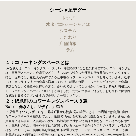
シーシャ屋デグー
トップ
水タバコ/シーシャとは
システム
こだわり
店舗情報
コラム
１：コワーキングスペースとは
みなさんは、コワーキングスペースという単語を聞いたことがありますか。
コワーキングと
は、事務所スペース、会議室などを共有しながら独立した仕事を行う共働ワークスタイルを
指し、近年では、複数人が共有できる仕事場をコワーキングスペースと呼んでいます。近年
では、オンライン上での会議も増加しており、移動の合間にコワーキングスペースで会議に
参加したという経験をお持ちの方も、多いのではないでしょうか。今回は、錦糸町周辺にあ
るコワーキングスペースについてまとめました。ただの仕事場ではなく、おしゃれで特徴的
な施設も数多くございますので是非、ご一読ください。
２：錦糸町のコワーキングスペース３選
No1：「働き方を、ジザイに」ZXY
１店舗目はZXY(ジザイ)です。錦糸町駅から徒歩1分の場所にあるこの店舗では会員に向け
たワークスペースを提供しており、最短で15分からの利用が可能となっています。また、会
員登録には年会金・入会費が不要で、施設利用に対する従量課金制となっているのも特徴で
す。錦糸町の他に、埼玉や千葉にも展開しているため一度見かけたことのある方もいるので
はないでしょうか。使用可能な設備は以下の通りです。
・オープン席
・ブース席
・予約
制電話BOX
・個室(1名)
・個室(4名)
・ロッカー
・プリンター
・ドリンクサーバー(無料)
・