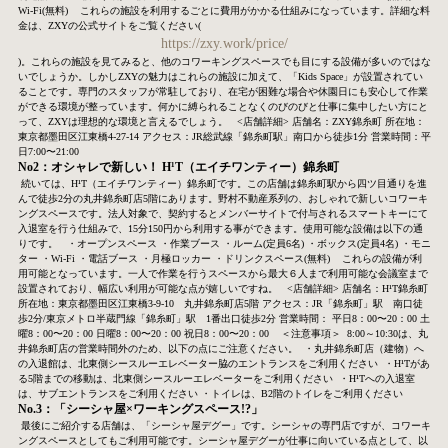
Wi-Fi(無料)
これらの施設を利用するごとに費用がかかる仕組みになっています。詳細な料
金は、ZXYの公式サイトをご覧ください(
https://zxy.work/price/
)。これらの施設を見てみると、他のコワーキングスペースでも目にする設備が多いのではな
いでしょうか。しかしZXYの魅力はこれらの施設に加えて、「Kids Space」が設置されてい
ることです。専門のスタッフが常駐しており、在宅が困難な場合や休園日にも安心して作業
ができる環境が整っています。何かに縛られることなくのびのびと仕事に集中したい方にと
って、ZXYは理想的な環境と言えるでしょう。
<店舗詳細>
店舗名：ZXY錦糸町
所在地：
東京都墨田区江東橋4-27-14
アクセス：JR総武線「錦糸町駅」南口から徒歩1分
営業時間：平
日7:00〜21:00
No2：オシャレで新しい！ H¹T（エイチワンティー）錦糸町
続いては、H¹T（エイチワンティー）錦糸町です。この店舗は錦糸町駅から四ツ目通りを進
んで徒歩2分の丸井錦糸町店5階にあります。野村不動産系列の、おしゃれで新しいコワーキ
ングスペースです。法人対象で、契約するとメンバーサイトで付与されるスマートキーにて
入退室を行う仕組みで、15分150円から利用する事ができます。使用可能な設備は以下の通
りです。
・オープンスペース
・作業ブース
・ルーム(定員6名)
・ボックス(定員4名)
・モニ
ター
・Wi-Fi
・電話ブース
・月極ロッカー
・ドリンクスペース(無料)
これらの設備が利
用可能となっています。
一人で作業を行うスペースから最大６人まで利用可能な会議室まで
設置されており、幅広い利用が可能な点が嬉しいですね。
<店舗詳細>
店舗名：H¹T錦糸町
所在地：東京都墨田区江東橋3-9-10 丸井錦糸町店5階
アクセス：JR「錦糸町」駅 南口徒
歩2分/東京メトロ半蔵門線「錦糸町」駅 1番出口徒歩2分
営業時間：
平日8：00〜20：00
土
曜8：00〜20：00
日曜8：00〜20：00
祝日8：00〜20：00
＜注意事項＞
8:00～10:30は、丸
井錦糸町店の営業時間外のため、以下の点にご注意ください。
・丸井錦糸町店（建物）へ
の入退館は、北東側シースルーエレベーター脇のエントランスをご利用ください
・H¹Tがあ
る5階までの移動は、北東側シースルーエレベーターをご利用ください
・H¹Tへの入退室
は、サブエントランスをご利用ください ・トイレは、B2階のトイレをご利用ください
No.3：「シーシャ屋×ワーキングスペース!?」
最後にご紹介する店舗は、「シーシャ屋デグー」です。シーシャの専門店ですが、コワーキ
ングスペースとしてもご利用可能です。シーシャ屋デグーが仕事に向いている点として、以