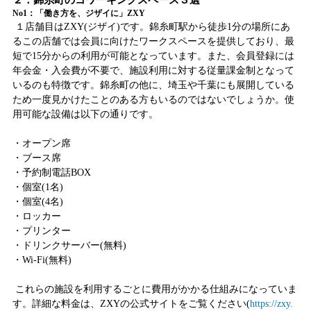
２：錦糸町のコワーキングスペース３選
No1：「働き方を、ジザイに」ZXY
１店舗目はZXY(ジザイ)です。錦糸町駅から徒歩1分の場所にあ
るこの店舗では会員に向けたワークスペースを提供しており、最
短で15分からの利用が可能となっています。また、会員登録には
年会金・入会費が不要で、施設利用に対する従量課金制となって
いるのも特徴です。錦糸町の他に、埼玉や千葉にも展開している
ため一度見かけたことのある方もいるのではないでしょうか。使
用可能な設備は以下の通りです。
・オープン席
・ブース席
・予約制電話BOX
・個室(1名)
・個室(4名)
・ロッカー
・プリンター
・ドリンクサーバー(無料)
・Wi-Fi(無料)
これらの施設を利用するごとに費用がかかる仕組みになっていま
す。詳細な料金は、ZXYの公式サイトをご覧ください(
https://zxy.