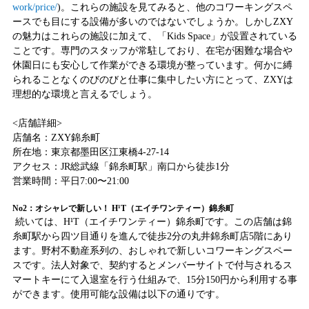
work/price/
)。これらの施設を見てみると、他のコワーキングスペ
ースでも目にする設備が多いのではないでしょうか。しかしZXY
の魅力はこれらの施設に加えて、「Kids Space」が設置されている
ことです。専門のスタッフが常駐しており、在宅が困難な場合や
休園日にも安心して作業ができる環境が整っています。何かに縛
られることなくのびのびと仕事に集中したい方にとって、ZXYは
理想的な環境と言えるでしょう。
<店舗詳細>
店舗名：ZXY錦糸町
所在地：東京都墨田区江東橋4-27-14
アクセス：JR総武線「錦糸町駅」南口から徒歩1分
営業時間：平日7:00〜21:00
No2：オシャレで新しい！ H¹T（エイチワンティー）錦糸町
続いては、H¹T（エイチワンティー）錦糸町です。この店舗は錦
糸町駅から四ツ目通りを進んで徒歩2分の丸井錦糸町店5階にあり
ます。野村不動産系列の、おしゃれで新しいコワーキングスペー
スです。法人対象で、契約するとメンバーサイトで付与されるス
マートキーにて入退室を行う仕組みで、15分150円から利用する事
ができます。使用可能な設備は以下の通りです。