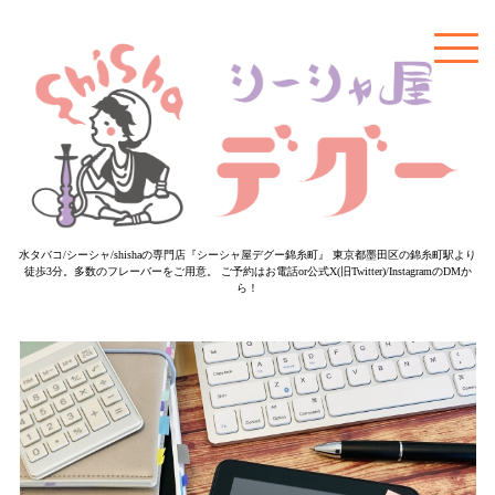
水タバコ/シーシャ/shishaの専門店『シーシャ屋デグー錦糸町』 東京都墨田区の錦糸町駅より
徒歩3分。多数のフレーバーをご用意。 ご予約はお電話or公式X(旧Twitter)/InstagramのDMか
ら！