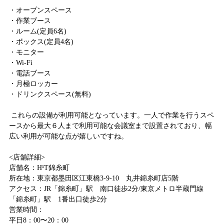
・オープンスペース
・作業ブース
・ルーム(定員6名)
・ボックス(定員4名)
・モニター
・Wi-Fi
・電話ブース
・月極ロッカー
・ドリンクスペース(無料)
これらの設備が利用可能となっています。
一人で作業を行うスペ
ースから最大６人まで利用可能な会議室まで設置されており、幅
広い利用が可能な点が嬉しいですね。
<店舗詳細>
店舗名：H¹T錦糸町
所在地：東京都墨田区江東橋3-9-10 丸井錦糸町店5階
アクセス：JR「錦糸町」駅 南口徒歩2分/東京メトロ半蔵門線
「錦糸町」駅 1番出口徒歩2分
営業時間：
平日8：00〜20：00